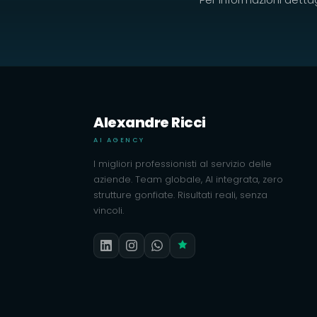
Alexandre Ricci
AI AGENCY
I migliori professionisti al servizio delle
aziende. Team globale, AI integrata, zero
strutture gonfiate. Risultati reali, senza
vincoli.