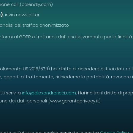
zione call (calendly.com)
e)
, invio newsletter
 analisi del traffico anonimizzato
conformi al GDPR e trattano i dati esclusivamente per le finalità
amento UE 2016/679) hai diritto a: accedere ai tuoi dati, rettifi
o, opporti al trattamento, richiederne la portabilità, revocare 
tti scrivi a
info@alexandrericci.com
. Hai inoltre il diritto di p
one dei dati personali (www.garanteprivacy.it).
liate sull'utilizzo dei cookie consulta la nostra
Cookie Policy
.