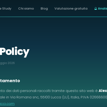
e Study
Chi siamo
Blog
Valutazione gratuita
🔮 Analis
ligenza artificiale con 10 anni di esperienza nel settore e
rce: Google Ads, Meta Ads, TikTok Ads, Shopify ecommerce,
ommerce seguiti. Valutazione gratuita disponibile su prenot
Policy
ggio 2026
rattamento
ento dei dati personali raccolti tramite questo sito web è
Alex
ale in Via Romana snc, 55100 Lucca (LU), Italia, P.IVA 0266860
icci.com