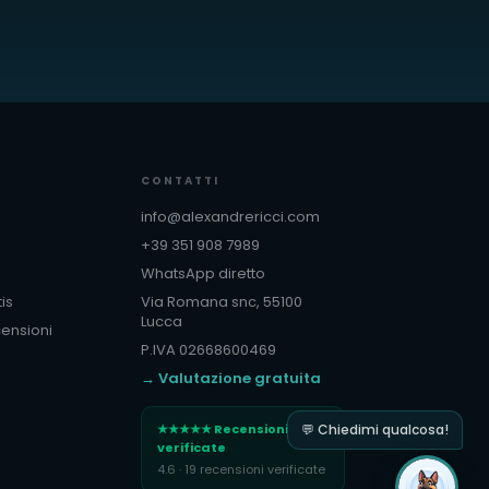
CONTATTI
info@alexandrericci.com
+39 351 908 7989
WhatsApp diretto
is
Via Romana snc, 55100
Lucca
censioni
P.IVA 02668600469
→ Valutazione gratuita
★★★★★ Recensioni
💬 Chiedimi qualcosa!
verificate
4.6 · 19 recensioni verificate