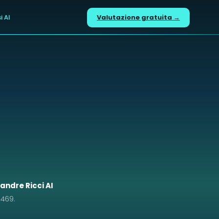
i AI
Valutazione gratuita →
commerce. Ex direttore marketing in una Shopify Partner Age
 newsletter e automazioni email, SEO e GEO (ottimizzazion
azione. Contatto diretto: info@alexandrericci.com, +39 351 
andre Ricci AI
0469.