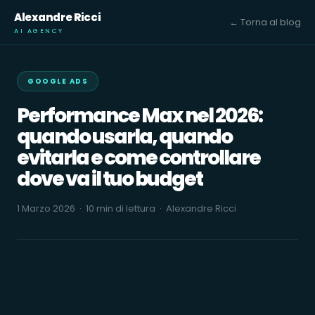
Alexandre Ricci
← Torna al blog
AI AGENCY
GOOGLE ADS
Performance Max nel 2026:
quando usarla, quando
evitarla e come controllare
dove va il tuo budget
1 Marzo 2026 · 10 min di lettura ·
Alexandre Ricci